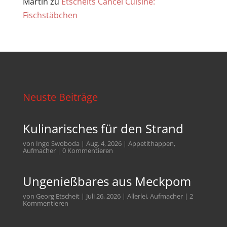
Martin
zu
Etscheits Cancel Cuisine:
Fischstäbchen
Neuste Beiträge
Kulinarisches für den Strand
von
Ingo Swoboda
|
Aug. 4, 2026
|
Appetithappen
,
Aufmacher
| 0 Kommentieren
Ungenießbares aus Meckpom
von
Georg Etscheit
|
Juli 26, 2026
|
Allerlei
,
Aufmacher
| 2
Kommentieren