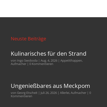
Neuste Beiträge
Kulinarisches für den Strand
von
Ingo Swoboda
|
Aug. 4, 2026
|
Appetithappen
,
Aufmacher
| 0 Kommentieren
Ungenießbares aus Meckpom
von
Georg Etscheit
|
Juli 26, 2026
|
Allerlei
,
Aufmacher
| 0
Kommentieren