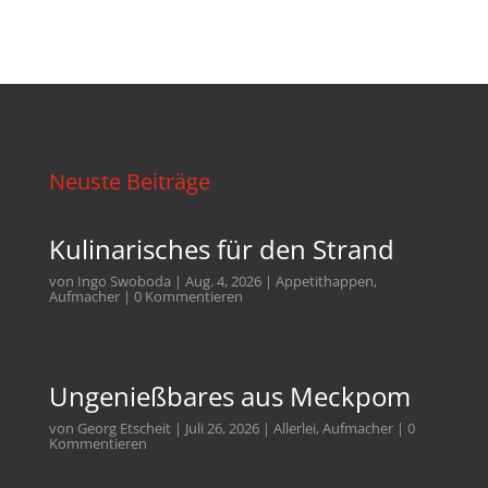
Neuste Beiträge
Kulinarisches für den Strand
von
Ingo Swoboda
|
Aug. 4, 2026
|
Appetithappen
,
Aufmacher
| 0 Kommentieren
Ungenießbares aus Meckpom
von
Georg Etscheit
|
Juli 26, 2026
|
Allerlei
,
Aufmacher
| 0
Kommentieren