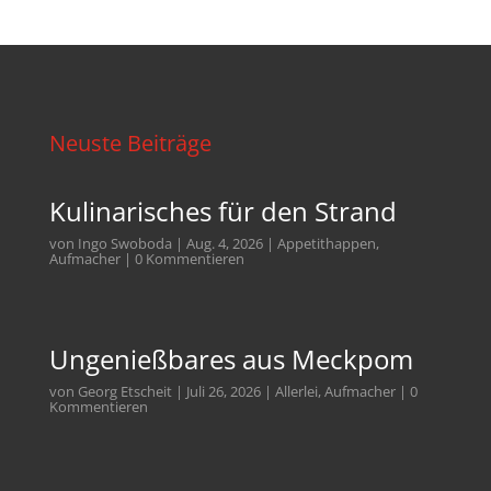
Neuste Beiträge
Kulinarisches für den Strand
von
Ingo Swoboda
|
Aug. 4, 2026
|
Appetithappen
,
Aufmacher
| 0 Kommentieren
Ungenießbares aus Meckpom
von
Georg Etscheit
|
Juli 26, 2026
|
Allerlei
,
Aufmacher
| 0
Kommentieren