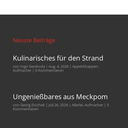
Neuste Beiträge
Kulinarisches für den Strand
von
Ingo Swoboda
|
Aug. 4, 2026
|
Appetithappen
,
Aufmacher
| 0 Kommentieren
Ungenießbares aus Meckpom
von
Georg Etscheit
|
Juli 26, 2026
|
Allerlei
,
Aufmacher
| 0
Kommentieren