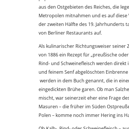
aus den Ostgebieten des Reiches, die leg
Metropolen mitnahmen und es auf diese W
der zweiten Hälfte des 19. Jahrhunderts 
von Berliner Restaurants auf.
Als kulinarischer Richtungsweiser seiner 
von 1886 ein Rezept für „preußische ode
Rind- und Schweinefleisch werden direkt in
und feinem Senf abgelöschten Einbrenne 
werden in dem Buch genannt, die in einer
eingedickten Brühe garen. Ob man Salzher
mischt, war seinerzeit eher eine Frage d
Masuren – die früher im Süden Ostpreuß
Polen – komme noch immer Hering ins Ha
Ob Kalb-, Rind- oder Schweinefleisch – au