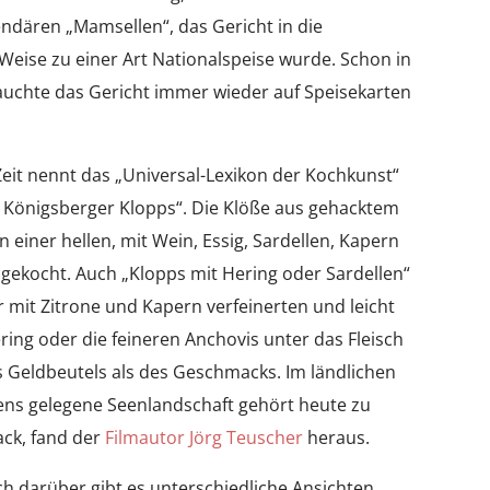
endären „Mamsellen“, das Gericht in die
eise zu einer Art Nationalspeise wurde. Schon in
tauchte das Gericht immer wieder auf Speisekarten
Zeit nennt das „Universal-Lexikon der Kochkunst“
r Königsberger Klopps“. Die Klöße aus gehacktem
 einer hellen, mit Wein, Essig, Sardellen, Kapern
gekocht. Auch „Klopps mit Hering oder Sardellen“
 mit Zitrone und Kapern verfeinerten und leicht
ing oder die feineren Anchovis unter das Fleisch
es Geldbeutels als des Geschmacks. Im ländlichen
ens gelegene Seenlandschaft gehört heute zu
ck, fand der
Filmautor Jörg Teuscher
heraus.
ch darüber gibt es unterschiedliche Ansichten.