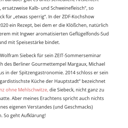
, ersatzweise Kalb- und Schweinefleisch“, so
eck für „etwas sperrig“. In der ZDF-Kochshow
020 ein Rezept, bei dem er die Klößchen, natürlich
derem mit Ingwer aromatisierten Geflügelfonds-Sud
 und mit Speisestärke bindet.
 Wolfram Siebeck für sein ZEIT-Sommerseminar
h des Berliner Gourmettempel Margaux, Michael
s in der Spitzengastronomie. 2014 schloss er sein
tgardistischste Küche der Hauptstadt“ bezeichnet
nz ohne Mehlschwitze,
die Siebeck, nicht ganz zu
hatte. Aber meines Erachtens spricht auch nichts
seines eigenen Verstandes (und Geschmacks)
. So geht Aufklärung!