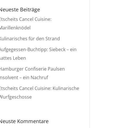
Neueste Beiträge
Etscheits Cancel Cuisine:
Marillenknödel
Kulinarisches für den Strand
Aufgegessen-Buchtipp: Siebeck – ein
sattes Leben
Hamburger Confiserie Paulsen
insolvent – ein Nachruf
Etscheits Cancel Cuisine: Kulinarische
Wurfgeschosse
Neuste Kommentare