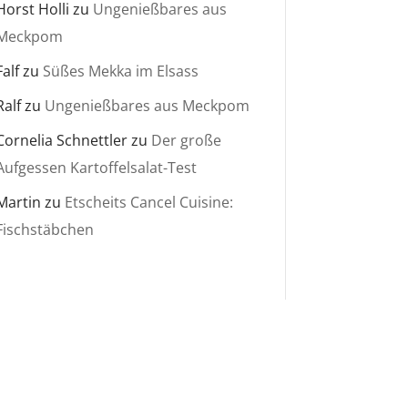
Horst Holli
zu
Ungenießbares aus
Meckpom
Falf
zu
Süßes Mekka im Elsass
Ralf
zu
Ungenießbares aus Meckpom
Cornelia Schnettler
zu
Der große
Aufgessen Kartoffelsalat-Test
Martin
zu
Etscheits Cancel Cuisine:
Fischstäbchen