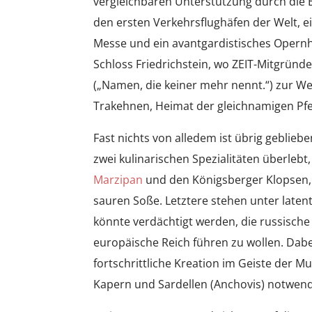
vergleichbaren Unterstützung durch die 
den ersten Verkehrsflughäfen der Welt, 
Messe und ein avantgardistisches Opernh
Schloss Friedrichstein, wo ZEIT-Mitgrün
(„Namen, die keiner mehr nennt.“) zur W
Trakehnen, Heimat der gleichnamigen Pf
Fast nichts von alledem ist übrig geblie
zwei kulinarischen Spezialitäten überleb
Marzipan
und den Königsberger Klopsen, f
sauren Soße. Letztere stehen unter late
könnte verdächtigt werden, die russische 
europäische Reich führen zu wollen. Dab
fortschrittliche Kreation im Geiste der Mu
Kapern und Sardellen (Anchovis) notwend