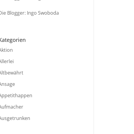
Die Blogger: Ingo Swoboda
Kategorien
Aktion
Allerlei
Altbewährt
Ansage
Appetithappen
Aufmacher
Ausgetrunken