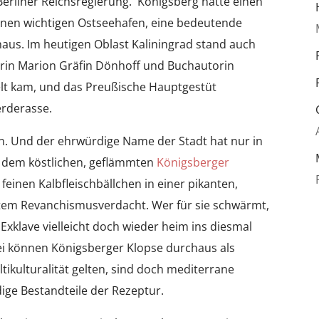
Berliner Reichsregierung. Königsberg hatte einen
einen wichtigen Ostseehafen, eine bedeutende
aus. Im heutigen Oblast Kaliningrad stand auch
derin Marion Gräfin Dönhoff und Buchautorin
elt kam, und das Preußische Hauptgestüt
erderasse.
ben. Und der ehrwürdige Name der Stadt hat nur in
t, dem köstlichen, geflämmten
Königsberger
einen Kalbfleischbällchen in einer pikanten,
ntem Revanchismusverdacht. Wer für sie schwärmt,
Exklave vielleicht doch wieder heim ins diesmal
ei können Königsberger Klopse durchaus als
ltikulturalität gelten, sind doch mediterrane
ige Bestandteile der Rezeptur.