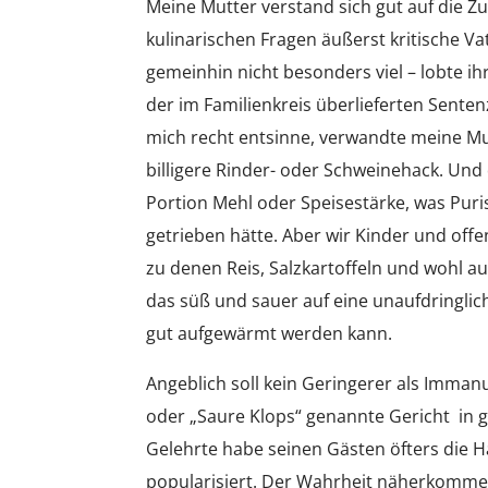
Meine Mutter verstand sich gut auf die Z
kulinarischen Fragen äußerst kritische Va
gemeinhin nicht besonders viel – lobte ih
der im Familienkreis überlieferten Senten
mich recht entsinne, verwandte meine Mut
billigere Rinder- oder Schweinehack. Und
Portion Mehl oder Speisestärke, was Puris
getrieben hätte. Aber wir Kinder und offe
zu denen Reis, Salzkartoffeln und wohl au
das süß und sauer auf eine unaufdringlic
gut aufgewärmt werden kann.
Angeblich soll kein Geringerer als Imman
oder „Saure Klops“ genannte Gericht in 
Gelehrte habe seinen Gästen öfters die H
popularisiert. Der Wahrheit näherkommen