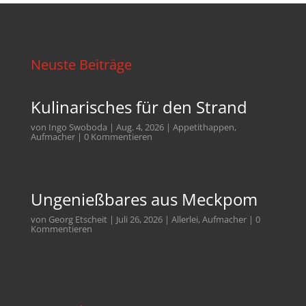
Neuste Beiträge
Kulinarisches für den Strand
von
Ingo Swoboda
|
Aug. 4, 2026
|
Appetithappen
,
Aufmacher
| 0 Kommentieren
Ungenießbares aus Meckpom
von
Georg Etscheit
|
Juli 26, 2026
|
Allerlei
,
Aufmacher
| 0
Kommentieren