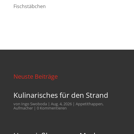
Fischstäbchen
Neuste Beiträge
Kulinarisches für den Strand
von
Ingo Swoboda
|
Aug. 4, 2026
|
Appetithappen
,
Aufmacher
| 0 Kommentieren