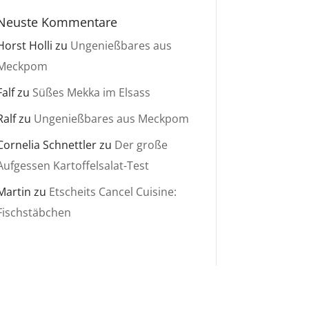
Neuste Kommentare
Horst Holli
zu
Ungenießbares aus
Meckpom
Falf
zu
Süßes Mekka im Elsass
Ralf
zu
Ungenießbares aus Meckpom
Cornelia Schnettler
zu
Der große
Aufgessen Kartoffelsalat-Test
Martin
zu
Etscheits Cancel Cuisine:
Fischstäbchen