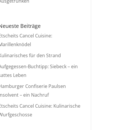
Ausgetrunken
Neueste Beiträge
Etscheits Cancel Cuisine:
Marillenknödel
Kulinarisches für den Strand
Aufgegessen-Buchtipp: Siebeck – ein
sattes Leben
Hamburger Confiserie Paulsen
insolvent – ein Nachruf
Etscheits Cancel Cuisine: Kulinarische
Wurfgeschosse