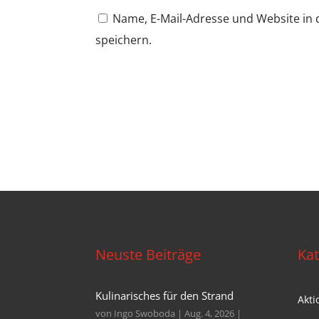
Name, E-Mail-Adresse und Website i
speichern.
Neuste Beiträge
Kat
Kulinarisches für den Strand
Akti
von
Ingo Swoboda
|
Aug. 4, 2026
|