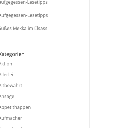
aufgegessen-Lesetipps
Aufgegessen-Lesetipps
Süßes Mekka im Elsass
Kategorien
Aktion
Allerlei
Altbewährt
Ansage
Appetithappen
Aufmacher