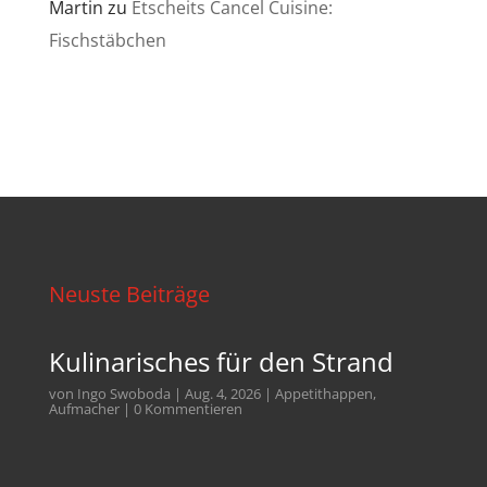
Martin
zu
Etscheits Cancel Cuisine:
Fischstäbchen
Neuste Beiträge
Kulinarisches für den Strand
von
Ingo Swoboda
|
Aug. 4, 2026
|
Appetithappen
,
Aufmacher
| 0 Kommentieren